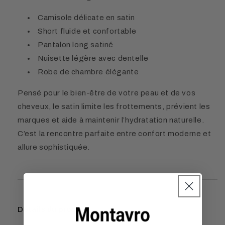
Camisole délicate en satin
Short fluide et confortable
Pantalon long satiné
Nuisette légère avec dentelle
Robe de chambre élégante
Pensé pour le bien-être de votre peau et de vos
cheveux, le satin limite les frottements, prévient les
marques et aide à maintenir l’hydratation naturelle.
C’est la rencontre parfaite entre confort moderne et
allure sophistiquée.
Détails du produit :