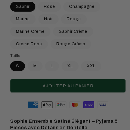
Saphir
Rose
Champagne
Marine
Noir
Rouge
Marine Crème
Saphir Crème
Crème Rose
Rouge Crème
Taille
S
M
L
XL
XXL
AJOUTER AU PANIER
Moyens
de
paiement
Sophie Ensemble Satiné Élégant – Pyjama 5
Pièces avec Détails en Dentelle